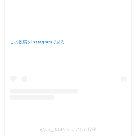
この投稿をInstagramで見る
@juri._.014がシェアした投稿