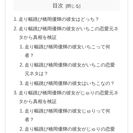
目次
走り幅跳び橋岡優輝の彼女はどっち？
走り幅跳び橋岡優輝の彼女がいちこの恋愛元ネ
タから真相を検証
走り幅跳び橋岡優輝の彼女いちこって何
者？
走り幅跳び橋岡優輝の彼女がいちこの恋愛
元ネタは？
走り幅跳び橋岡優輝の彼女はいちこなの？
走り幅跳び橋岡優輝の彼女がじゅりの恋愛元ネ
タから真相を検証
走り幅跳び橋岡優輝の彼女じゅりって何
者？
走り幅跳び橋岡優輝の彼女がじゅりの恋愛