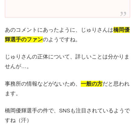
あのコメントにあったように、じゅりさんは
橋岡優
輝選手のファン
のようですね。
じゅりさんの正体について、詳しいことは分かりま
せんが…。
事務所の情報などがないため、
一般の方
だと思われ
ます。
橋岡優輝選手の件で、SNSも注目されているようで
すね（汗）