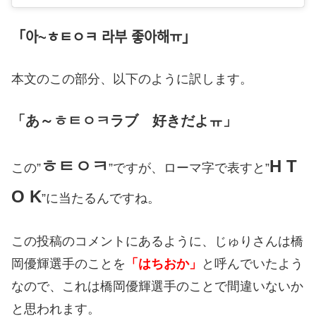
「아~ㅎㅌㅇㅋ 라부 좋아해ㅠ」
本文のこの部分、以下のように訳します。
「あ～ㅎㅌㅇㅋラブ 好きだよㅠ」
ㅎㅌㅇㅋ
H T
この”
”ですが、ローマ字で表すと”
O K
”に当たるんですね。
この投稿のコメントにあるように、じゅりさんは橋
岡優輝選手のことを
「はちおか」
と呼んでいたよう
なので、これは橋岡優輝選手のことで間違いないか
と思われます。