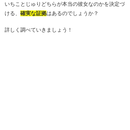
いちことじゅりどちらが本当の彼女なのかを決定づ
ける、
確実な証拠
はあるのでしょうか？
詳しく調べていきましょう！