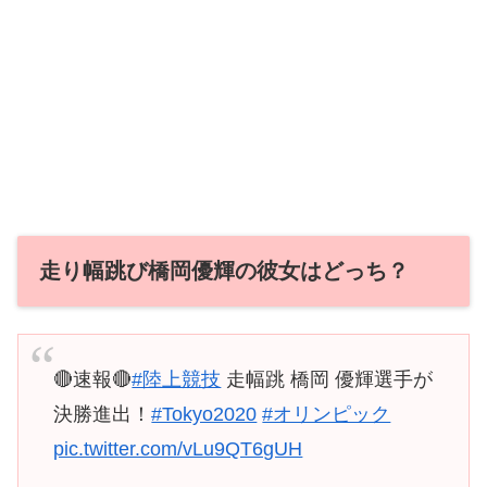
走り幅跳び橋岡優輝の彼女はどっち？
🔴速報🔴
#陸上競技
走幅跳 橋岡 優輝選手が
決勝進出！
#Tokyo2020
#オリンピック
pic.twitter.com/vLu9QT6gUH