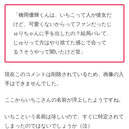
「橋岡優輝くんは、いちこって人が彼女だ
けど、可愛くないからってファンだったじ
ゅりちゃんに手を出したの？結局バレて、
じゅりって方はやり捨てた感じで合って
る？そうやって聞いたけど笑」
現在このコメントは削除されているため、画像の入
手はできませんでした。
ここからいちこさんの名前が浮上したようですね。
いちこという名前は珍しいので、すぐに特定されて
しまったのではないでしょうか（泣）