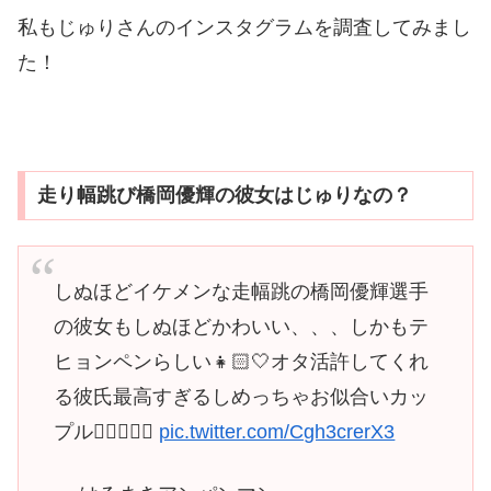
私もじゅりさんのインスタグラムを調査してみまし
た！
走り幅跳び橋岡優輝の彼女はじゅりなの？
しぬほどイケメンな走幅跳の橋岡優輝選手
の彼女もしぬほどかわいい、、、しかもテ
ヒョンペンらしい👧🏻🤍オタ活許してくれ
る彼氏最高すぎるしめっちゃお似合いカッ
プル👩🏻‍❤️‍👨🏻
pic.twitter.com/Cgh3crerX3