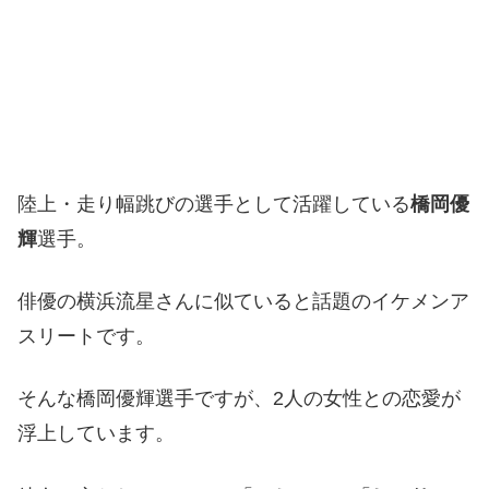
陸上・走り幅跳びの選手として活躍している
橋岡優
輝
選手。
俳優の横浜流星さんに似ていると話題のイケメンア
スリートです。
そんな橋岡優輝選手ですが、2人の女性との恋愛が
浮上しています。