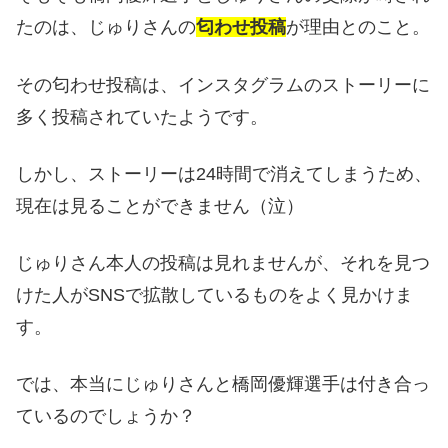
たのは、じゅりさんの
匂わせ投稿
が理由とのこと。
その匂わせ投稿は、インスタグラムのストーリーに
多く投稿されていたようです。
しかし、ストーリーは24時間で消えてしまうため、
現在は見ることができません（泣）
じゅりさん本人の投稿は見れませんが、それを見つ
けた人がSNSで拡散しているものをよく見かけま
す。
では、本当にじゅりさんと橋岡優輝選手は付き合っ
ているのでしょうか？