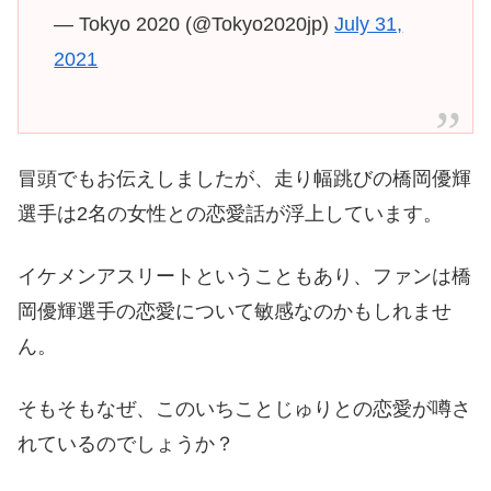
— Tokyo 2020 (@Tokyo2020jp)
July 31,
2021
冒頭でもお伝えしましたが、走り幅跳びの橋岡優輝
選手は2名の女性との恋愛話が浮上しています。
イケメンアスリートということもあり、ファンは橋
岡優輝選手の恋愛について敏感なのかもしれませ
ん。
そもそもなぜ、このいちことじゅりとの恋愛が噂さ
れているのでしょうか？