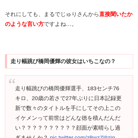
それにしても、まるでじゅりさんから
直接聞いたか
のような言い方
ですよね…。
走り幅跳び橋岡優輝の彼女はいちこなの？
走り幅跳びの橋岡優輝選手、183センチ76
キロ、20歳の若さで27年ぶりに日本記録更
新で数々のタイトルを手にしてその上この
イケメンって前世はどんな徳を積んだんだ
い？？？？？？？？？？顔面が素晴らし過
ぎませんか？
pic.twitter.com/zBwzZj9zIq