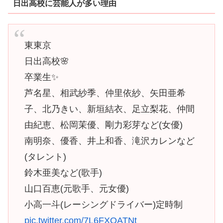
日出高校に芸能人が多い理由
東東京
日出高校🌸
卒業生✨
芦名星、相武紗季、仲里依紗、矢田亜希
子、北乃きい、新垣結衣、足立梨花、仲間
由紀恵、松岡茉優、剛力彩芽など(女優)
南明奈、優香、井上和香、滝沢カレンなど
(タレント)
鈴木亜美など(歌手)
山口百恵(元歌手、元女優)
小高一斗(レーシングドライバー)定時制
pic.twitter.com/7L6FXOATNt