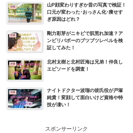
山P顔変わりすぎか昔の写真で検証！
俳優
口元が変わった･おっさん化･痩せす
ぎ原因はどれ？
剛力彩芽がニキビで肌荒れ加速？ア
俳優
ンビリバボーのブツブツレベルを検
証してみた！
北村太樹と北村匠海は兄弟！仲良し
俳優
エピソードを調査！
ナイトドクター波瑠の彼氏役が戸塚
俳優
純貴！変顔して面白いけど資格や特
技が凄い！
スポンサーリンク