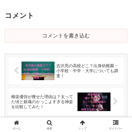
コメント
コメントを書き込む
吉沢亮の高校どこ？出身幼稚園・
小学校・中学・大学についても調
査！
柳楽優弥が痩せた理由は？太って
た頃と銀魂のかっこよすぎる神姿
を比較してみた！
ホーム
検索
トップ
サイドバー
ホーム
俳優