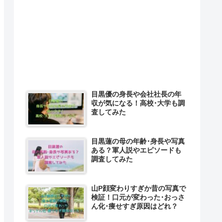
目黒優の身長や会社社長の年
収が気になる！高校･大学も調
査してみた
目黒蓮の母の年齢･身長や写真
ある？軍人説やエピソードも
調査してみた
山P顔変わりすぎか昔の写真で
検証！口元が変わった･おっさ
ん化･痩せすぎ原因はどれ？