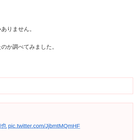
いありません。
たのか調べてみました。
和也
pic.twitter.com/JjbmtMQmHF