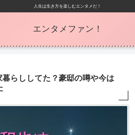
人生は生き方を楽しむエンタメだ！
エンタメファン！
家暮らししてた？豪邸の噂や今は
た