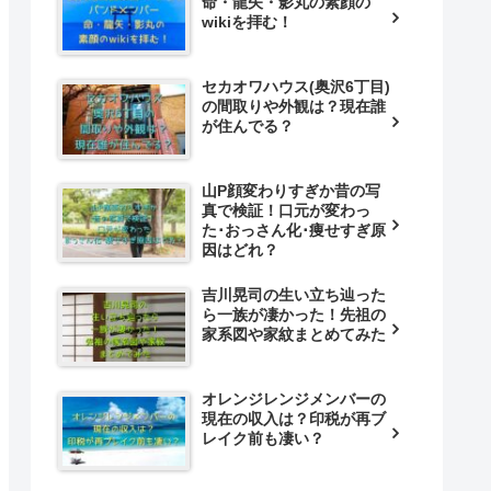
命・龍矢・影丸の素顔の
wikiを拝む！
セカオワハウス(奥沢6丁目)
の間取りや外観は？現在誰
が住んでる？
山P顔変わりすぎか昔の写
真で検証！口元が変わっ
た･おっさん化･痩せすぎ原
因はどれ？
吉川晃司の生い立ち辿った
ら一族が凄かった！先祖の
家系図や家紋まとめてみた
オレンジレンジメンバーの
現在の収入は？印税が再ブ
レイク前も凄い？