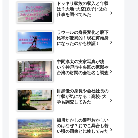
ドッキリ家族の収入と年収
は？大地･大空(双子)･父の
仕事を調べてみた
ラウールの身長変化と股下
比率が驚異的！現在何頭身
になったのかも検証！
中間淳太の実家写真が凄
い？神戸市中央区の豪邸や
台湾の財閥の会社名も調査
目黒優の身長や会社社長の
年収が気になる！高校･大
学も調査してみた
細川たかしの髪型おかしい
のはなぜ？おでこ具合も若
い頃の画像と比較してみた