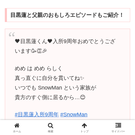
目黒蓮と父親のおもしろエピソードもご紹介！
🖤目黒蓮くん🖤入所9周年おめでとうござ
います🥳👏🎉
めめ は めめ らしく
真っ直ぐに自分を貫いてね✨
いつでも SnowMan という家族が
貴方のすぐ側に居るから…😊
#目黒蓮入所9周年
#SnowMan
pic.twitter.com/DprLwo7iwk
ホーム
検索
トップ
サイドバー