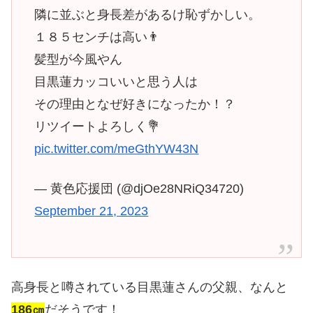
隣に並ぶと身長差があるけ恥ずかしい。
１８５センチは高い👨
髪型が今風やん
目黒蓮カッコいいと思う人は
その理由となぜ好きになったか！？
リツイートよろしく💐
pic.twitter.com/meGthYW43N
— 黄色応援団 (@djOe28NRiQ34720)
September 21, 2023
高身長と噂されている目黒蓮さんの父親、なんと
186㎝
だそうです！