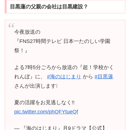
目黒蓮の父親の会社は目黒建設？
今夜放送の
『FNS27時間テレビ 日本一たのしい学園
祭！』
よる7時5分ごろから放送の『超！学校かく
れんぼ』に、
#海のはじまり
から
#目黒蓮
さんが出演します❕
夏の活躍をお見逃しなく!!
pic.twitter.com/phQFYtueQf
— 『海のはじまり』月9ドラマ【公式】