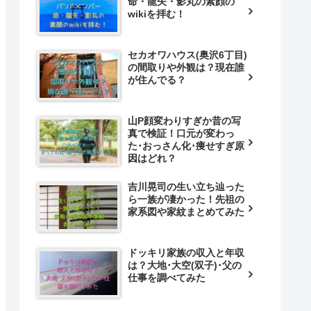
命・龍矢・影丸の素顔の
wikiを拝む！
セカオワハウス(奥沢6丁目)
の間取りや外観は？現在誰
が住んでる？
山P顔変わりすぎか昔の写
真で検証！口元が変わっ
た･おっさん化･痩せすぎ原
因はどれ？
吉川晃司の生い立ち辿った
ら一族が凄かった！先祖の
家系図や家紋まとめてみた
ドッキリ家族の収入と年収
は？大地･大空(双子)･父の
仕事を調べてみた