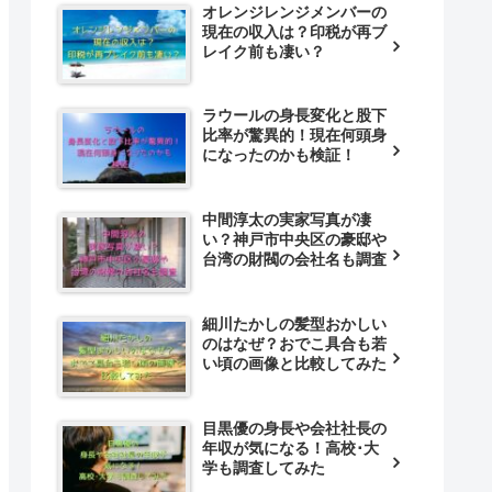
オレンジレンジメンバーの
現在の収入は？印税が再ブ
レイク前も凄い？
ラウールの身長変化と股下
比率が驚異的！現在何頭身
になったのかも検証！
中間淳太の実家写真が凄
い？神戸市中央区の豪邸や
台湾の財閥の会社名も調査
細川たかしの髪型おかしい
のはなぜ？おでこ具合も若
い頃の画像と比較してみた
目黒優の身長や会社社長の
年収が気になる！高校･大
学も調査してみた