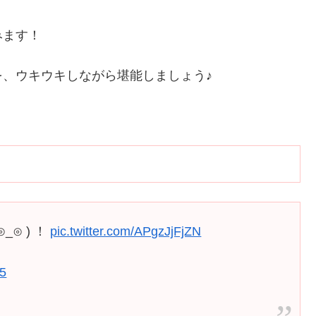
みます！
、ウキウキしながら堪能しましょう♪
⊙ ) ！
pic.twitter.com/APgzJjFjZN
15