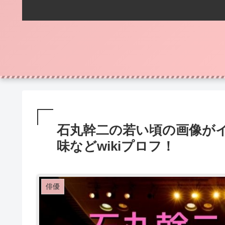
石丸幹二の若い頃の画像が
味などwikiプロフ！
俳優