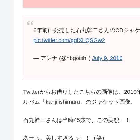
6年前に発売した石丸幹二さんのCDジャ
pic.twitter.com/gqfXLQSGw2
— アンナ (@hbgoishii)
July 9, 2016
Twitterからお借りしたこちらの画像は、201
ルバム『kanji ishimaru』のジャケット画像。
石丸幹二さんは当時45歳で、この美貌！！
あーっ、美しすぎるっ！！（笑）