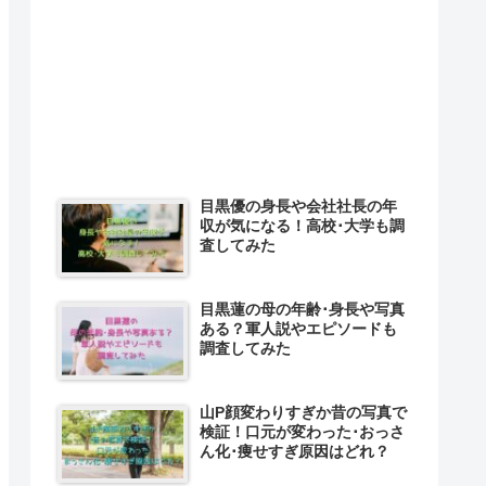
目黒優の身長や会社社長の年
収が気になる！高校･大学も調
査してみた
目黒蓮の母の年齢･身長や写真
ある？軍人説やエピソードも
調査してみた
山P顔変わりすぎか昔の写真で
検証！口元が変わった･おっさ
ん化･痩せすぎ原因はどれ？